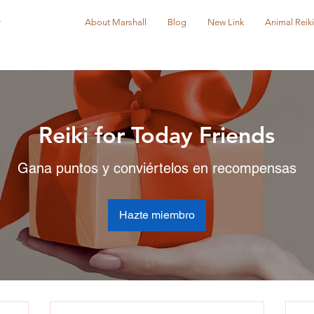
r
About Marshall
Blog
New Link
Animal Reiki
Reiki for Today Friends
Gana puntos y conviértelos en recompensas
Hazte miembro