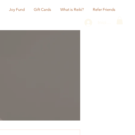
Joy Fund
Gift Cards
What is Reiki?
Refer Friends
Iniciar sesión